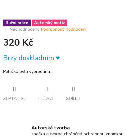
Ruční práce
Autorský motiv
Průměrné
Neohodnoceno
Podrobnosti hodnocení
hodnocení
320 Kč
produktu
je
0,0
Měrná
Brzy doskladním ♥︎
z
cena:
5
hvězdiček.
Položka byla vyprodána…
ZEPTAT SE
HLÍDAT
SDÍLET
Autorská tvorba
značka a tvorba chráněná ochrannou známkou