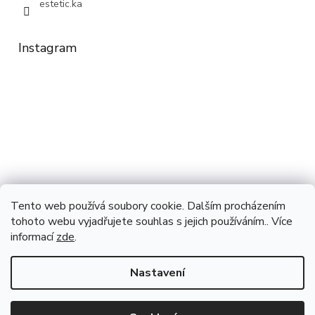
estetic.ka
Instagram
Tento web používá soubory cookie. Dalším procházením
tohoto webu vyjadřujete souhlas s jejich používáním.. Více
Sledovat na Instagramu
informací
zde
.
Nastavení
Vytvořil Shoptet