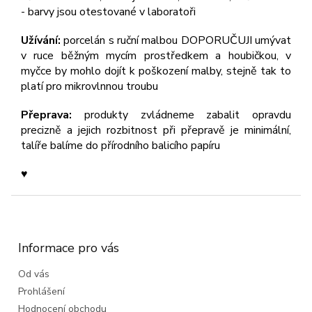
- barvy jsou otestované v laboratoři
Užívání:
porcelán s ruční malbou DOPORUČUJI umývat
v ruce běžným mycím prostředkem a houbičkou, v
myčce by mohlo dojít k poškození malby, stejně tak to
platí pro mikrovlnnou troubu
Přeprava:
produkty zvládneme zabalit opravdu
precizně a jejich rozbitnost při přepravě je minimální,
talíře balíme do přírodního balicího papíru
♥︎
Z
á
p
a
Informace pro vás
t
Od vás
í
Prohlášení
Hodnocení obchodu