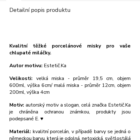
Detailní popis produktu
Kvalitní těžké porcelánové misky pro vaše
chlupaté miláčky.
Autor motivu:
Estetič.Ka
Velikosti:
velká miska - průměr 19,5 cm, objem
600ml, výška 6cm/ malá miska - průměr 12cm, objem
200ml, výška 4cm
Motiv:
autorský motiv a slogan, celá značka Estetič.Ka
je chráněna ochranou známkou, produkty jsou
podepsané E. ♥︎
Materiál:
kvalitní porcelán, v případě barvy se jedná o
německou barvu, která je odolná, netoxická, světlostálá