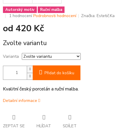
Autorský motiv
Ruční malba
Průměrné
1 hodnocení
Podrobnosti hodnocení
Značka:
Estetič.Ka
hodnocení
od
420 Kč
produktu
je
5,0
Měrná
Zvolte variantu
z
cena:
5
hvězdiček.
Varianta
Přidat do košíku
Kvalitní český porcelán a ruční malba.
Detailní informace
ZEPTAT SE
HLÍDAT
SDÍLET