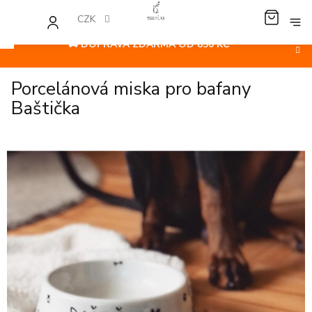
Přejít
na
CZK
NÁKUP
obsah
KOŠÍK
🚚 DOPRAVA ZDARMA OD 850 KČ
Porcelánová miska pro bafany
Baštička